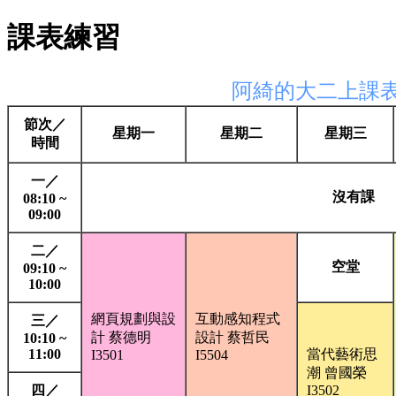
課表練習
阿綺的大二上課
節次／
星期一
星期二
星期三
時間
一／
沒有課
08:10 ~
09:00
二／
空堂
09:10 ~
10:00
網頁規劃與設
互動感知程式
三／
計 蔡德明
設計 蔡哲民
10:10 ~
11:00
當代藝術思
I3501
I5504
潮 曾國榮
四／
I3502