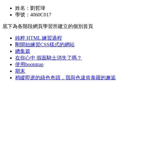
姓名：劉哲瑋
學號：4060C017
底下為各階段網頁學習所建立的個別首頁
純粹 HTML 練習過程
剛開始練習CSS樣式的網站
總集篇
在你心中 假面騎士消失了嗎？
使用bootstrap
期末
稍縱即逝的綠色奇蹟，我與色違肯泰羅的邂逅